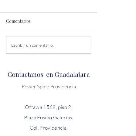
Comentarios
El concepto
Cirugía endoscó
Escribir un comentario...
POWERSPINE: un
columna
enfoque revolucionario
para la fisioterapia
Contactanos en Guadalajara
espinal
Power Spine Providencia
Ottawa 1568, piso 2,
Plaza Fusión Galerías.
Col. Providencia,