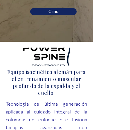
Citas
Equipo isocinético alemán para
el entrenamiento muscular
profundo de la espalda y el
cuello.
Tecnología de última generación
aplicada al cuidado integral de la
columna: un enfoque que fusiona
terapias avanzadas con