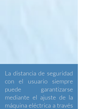
La distancia de seguridad
con el usuario siempre
puede garantizarse
mediante el ajuste de la
máquina eléctrica a través