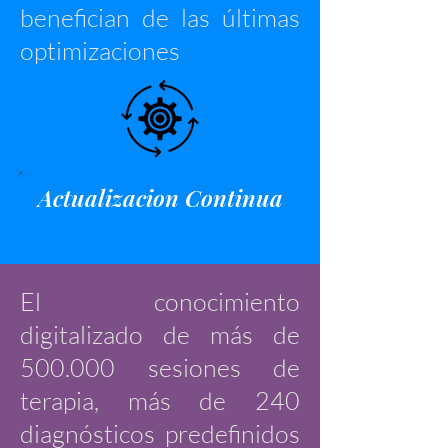
benefician de las últimas
optimizaciones
Actualizacion Continua
El conocimiento
digitalizado de más de
500.000 sesiones de
terapia, más de 240
diagnósticos predefinidos