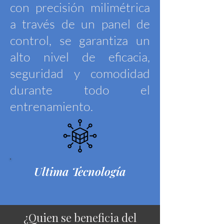
con precisión milimétrica
a través de un panel de
control, se garantiza un
alto nivel de eficacia,
seguridad y comodidad
durante todo el
entrenamiento.
Ultima Tecnología
¿Quien se beneficia del