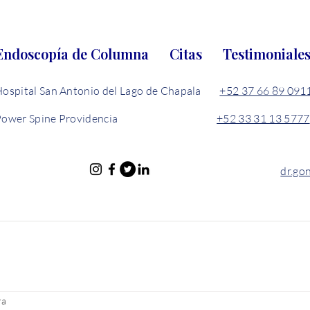
Endoscopía de Columna
Citas
Testimoniale
Hospital San Antonio del Lago de Chapala
+52 37 66 89 091
Power Spine Providencia
+52 33 31 13 5777
dr.go
ra