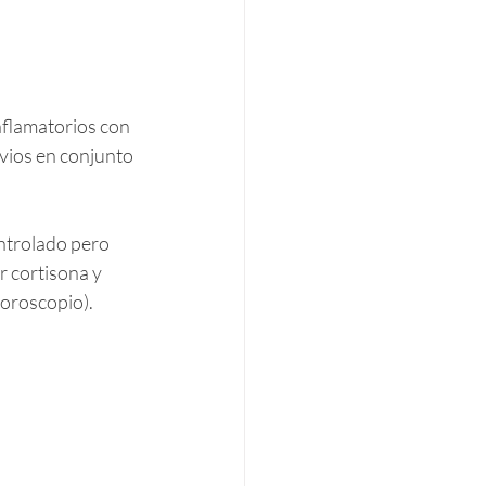
flamatorios con 
vios en conjunto 
ntrolado pero 
 cortisona y 
uoroscopio).