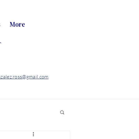
s
More
1
nzalez.ross@gmail.com