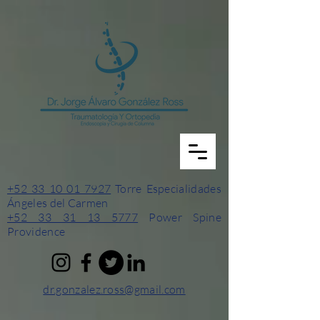
+52 33 10 01 7927
Torre Especialidades
Ángeles del Carmen
+52 33 31 13 5777
Power Spine
Providence
dr.gonzalez.ross@gmail.com